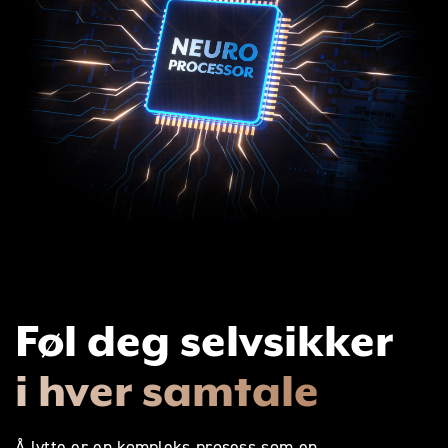
Føl deg selvsikker
i hver samtale
Å lytte er en kompleks prosess som en