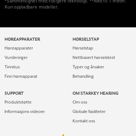
*Sammenlignet med tidligere teknologi. **Ned til 1 meter.
Kun oppladbare modeller.
HØREAPPARATER
HØRSELSTAP
Høreapparater
Hørselstap
Vurderinger
Nettbasert hørselstest
Tinnitus
Typer og årsaker
Finn høreapparat
Behandling
SUPPORT
OM STARKEY HEARING
Produktstøtte
Om oss
Informasjons videoer
Globale fasiliteter
Kontakt oss