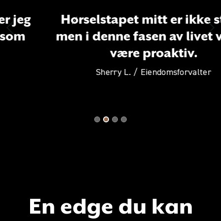
Hørselstapet mitt er ikke stort,
men i denne fasen av livet vil jeg
Previous
Nex
være proaktiv.
Sherry L. / Eiendomsforvalter
En edge du kan