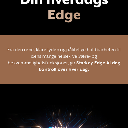
Edge
Fra den rene, klare lyden og pålitelige holdbarheten til
dens mange helse-, velvære- og
bekvemmelighetsfunksjoner, gir
Starkey Edge AI deg
kontroll over hver dag.