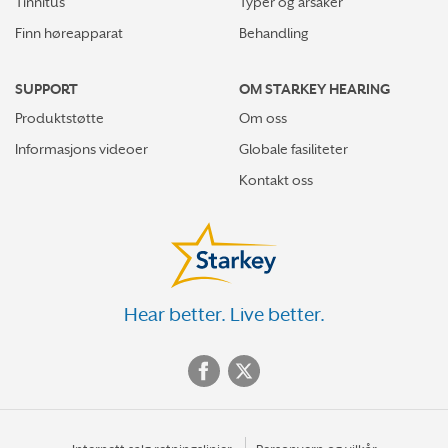
Tinnitus
Typer og årsaker
Finn høreapparat
Behandling
SUPPORT
OM STARKEY HEARING
Produktstøtte
Om oss
Informasjons videoer
Globale fasiliteter
Kontakt oss
Hear better. Live better.