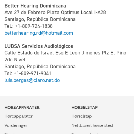
Better Hearing Dominicana
Ave 27 de Febrero Plaza Optimus Local I-A28
Santiago, República Dominicana
Tel.: +1-809-724-1838
betterhearing.rd@hotmail.com
LUBSA Servicios Audiológicos
Calle Estado de Israel Esq E Leon Jimenes Plz El Pino
2do Nivel
Santiago, República Dominicana
Tel: +1-809-971-9041
luis.berges@claro.net.do
HØREAPPARATER
HØRSELSTAP
Høreapparater
Hørselstap
Vurderinger
Nettbasert hørselstest