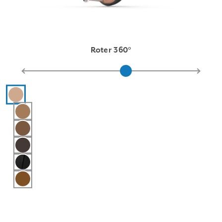
Roter 360°
Hearing aid color selections
Pink
Light Brown
Medium Brown
Dark Brown
Black
Kastanje