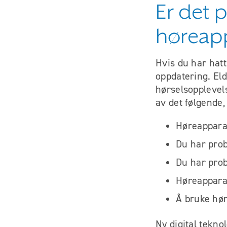
Er det 
høreap
Hvis du har hatt
oppdatering. Eld
hørselsopplevel
av det følgende,
Høreapparat
Du har prob
Du har pro
Høreapparat
Å bruke hør
Ny digital tekno