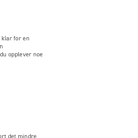
 klar for en
en
 du opplever noe
ort det mindre