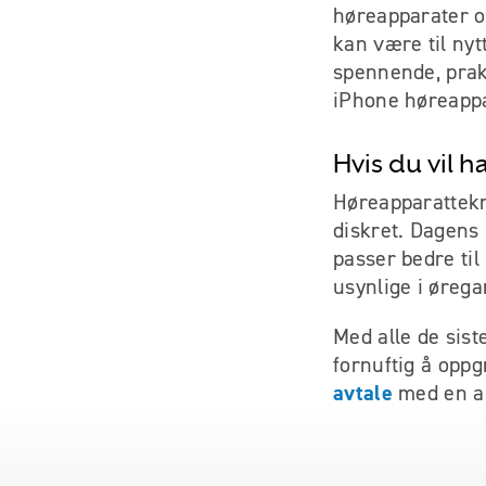
høreapparater op
kan være til nyt
spennende, prak
iPhone høreappa
Hvis du vil 
Høreapparattekn
diskret. Dagens
passer bedre til
usynlige i øre
Med alle de sis
fornuftig å opp
avtale
med en au