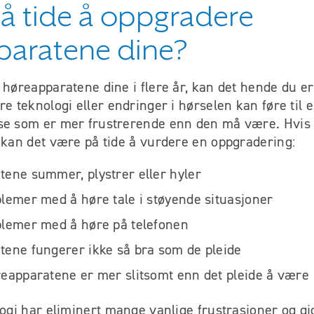
på tide å oppgradere
paratene dine?
 høreapparatene dine i flere år, kan det hende du er
re teknologi eller endringer i hørselen kan føre til 
se som er mer frustrerende enn den må være. Hvis
 kan det være på tide å vurdere en oppgradering:
ene summer, plystrer eller hyler
lemer med å høre tale i støyende situasjoner
blemer med å høre på telefonen
ene fungerer ikke så bra som de pleide
eapparatene er mer slitsomt enn det pleide å være
logi har eliminert mange vanlige frustrasjoner og gj