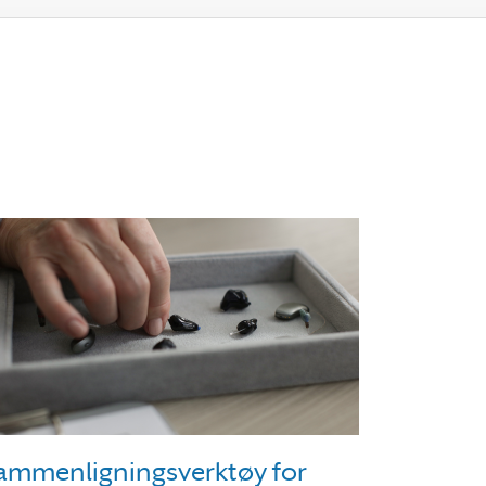
tene har endret seg
ammenligningsverktøy for