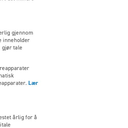
særlig gjennom
e inneholder
 gjør tale
øreapparater
matisk
Lær
reapparater.
stet årlig for å
itale