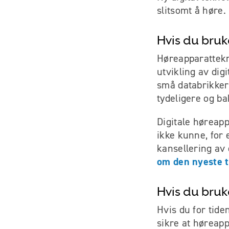
slitsomt å høre.
Hvis du bruk
Høreapparattekno
utvikling av di
små databrikker 
tydeligere og ba
Digitale høreap
ikke kunne, for
kansellering av
om den nyeste t
Hvis du bruk
Hvis du for tide
sikre at høreappa