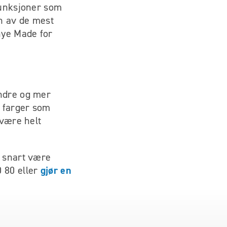
funksjoner som
en av de mest
nye Made for
indre og mer
d farger som
 være helt
t snart være
gjør en
 80 eller