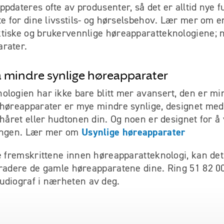
pdateres ofte av produsenter, så det er alltid nye 
te for dine livsstils- og hørselsbehov. Lær mer om 
tiske og brukervennlige høreapparatteknologiene; 
rater.
ha mindre synlige høreapparater
ologien har ikke bare blitt mer avansert, den er m
 høreapparater er mye mindre synlige, designet me
 håret eller hudtonen din. Og noen er designet for å
Usynlige høreapparater
gangen. Lær mer om
te fremskrittene innen høreapparatteknologi, kan de
gradere de gamle høreapparatene dine. Ring 51 82 00
diograf i nærheten av deg.