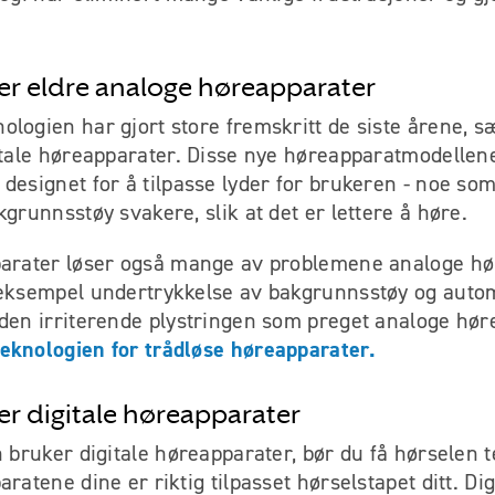
er eldre analoge høreapparater
logien har gjort store fremskritt de siste årene, 
gitale høreapparater. Disse nye høreapparatmodellen
designet for å tilpasse lyder for brukeren - noe som
kgrunnsstøy svakere, slik at det er lettere å høre.
parater løser også mange av problemene analoge h
 eksempel undertrykkelse av bakgrunnsstøy og auto
 den irriterende plystringen som preget analoge hø
eknologien for trådløse høreapparater.
er digitale høreapparater
n bruker digitale høreapparater, bør du få hørselen te
ratene dine er riktig tilpasset hørselstapet ditt. Dig