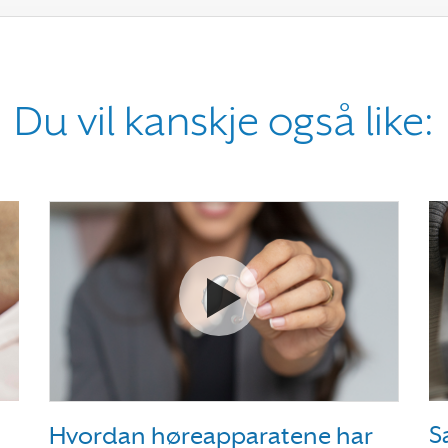
Du vil kanskje også like:
Se video Hvordan høreappara
S
Hvordan høreapparatene har